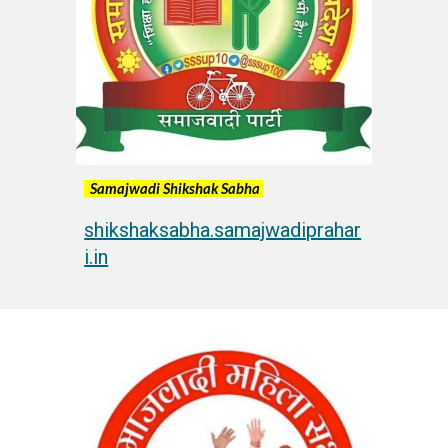
Samajwadi Shikshak Sabha
shikshaksabha.samajwadiprahar
i.in