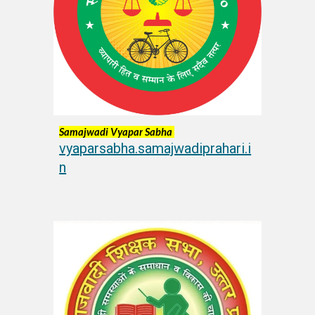
Samajwadi
Vyapar
Sabha
vyaparsabha.samajwadiprahari.i
n