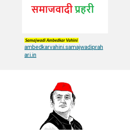
Samajwadi Ambedkar Vahini
ambedkarvahini.samajwadiprah
ari.in