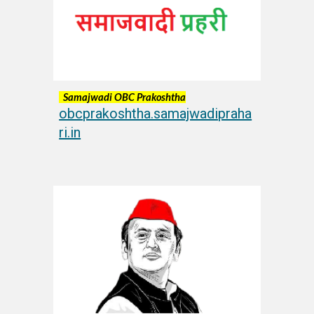
Samajwadi OBC Prakoshtha
obcprakoshtha.samajwadipraha
ri.in