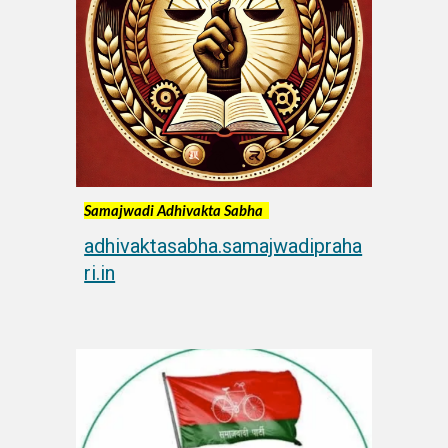
Samajwadi Adhivakta Sabha
adhivaktasabha.samajwadipraha
ri.in