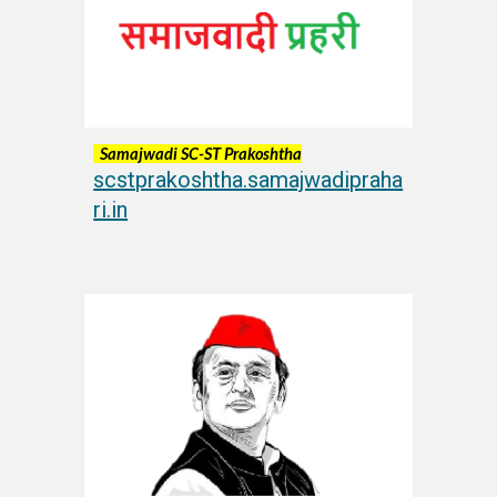
Samajwadi S
C
-ST Prakoshtha
scstprakoshtha.samajwadipraha
ri.in