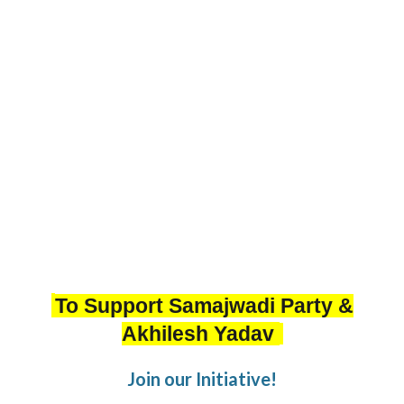
To Support Samajwadi Party &
Akhilesh Yadav
Join our Initiative!