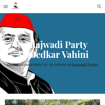
Skip to main content
Skip to navigation
Samajwadi Party
Ambedkar Vahini
Centralised social Media Cell : An Initiative by
Samajwadi Prahari