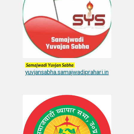
Samajwadi Y
uvjan
Sabha
yuvjansabha.samajwadiprahari.in